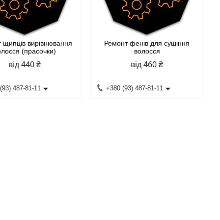
 щипців вирівнювання
Ремонт фенів для сушіння
олосся (прасочки)
волосся
від 440 ₴
від 460 ₴
(93) 487-81-11
+380 (93) 487-81-11