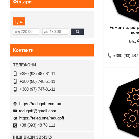
Фільтри
Ціна
Ремонт елект
вол
від 
Контакти
+380 (93) 487
+380 (93) 487-81-11
+380 (50) 748-51-11
+380 (97) 747-81-11
https://radugoff.com.ua
radugoff@gmail.com
https://teleg.one/radugoff
+38 (093) 48 78 111
ІНШІ ВИДИ ЗВ'ЯЗКУ