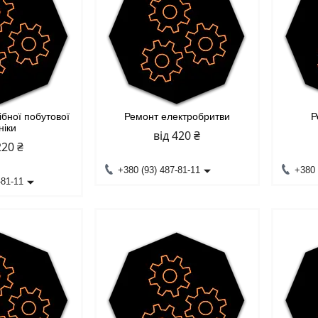
ібної побутової
Ремонт електробритви
Р
ніки
від 420 ₴
220 ₴
+380 (93) 487-81-11
+380 
-81-11