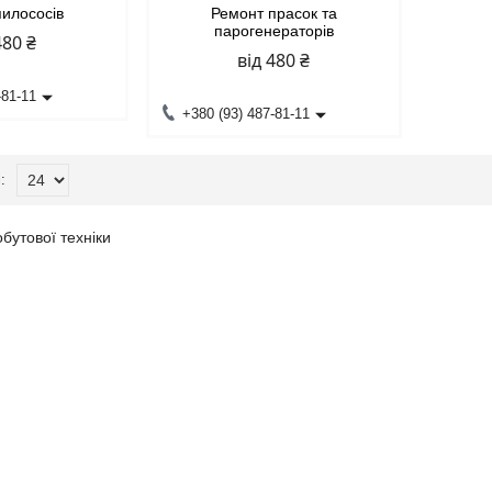
пилососів
Ремонт прасок та
парогенераторів
480 ₴
від 480 ₴
-81-11
+380 (93) 487-81-11
бутової техніки