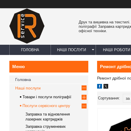
Друк та вишивка на текстилі
поліграфії Заправка картрид
офісної техніки.
ГОЛОВНА
НАШІ ПОСЛУГИ
НАШІ РОБОТИ
Ремонт дрібно
Ремонт дрібної по
Головна
Наші послуги
Товари і послуги поліграфії
Послуги сервісного центру
Заправка та відновлення
лазерних картриджів
Заправка струменевих