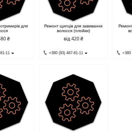
ротримерів для
Ремонт щипців для завивання
Ремонт
осся
волосся (плойки)
в
480 ₴
від 420 ₴
-81-11
+380 (93) 487-81-11
+380 