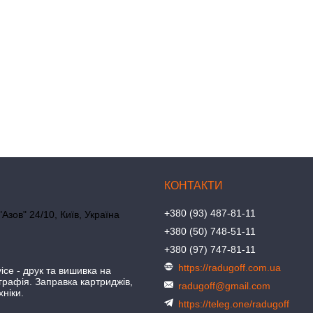
+380 (93) 487-81-11
"Азов" 24/10, Київ, Україна
+380 (50) 748-51-11
+380 (97) 747-81-11
https://radugoff.com.ua
ice - друк та вишивка на
іграфія. Заправка картриджів,
radugoff@gmail.com
хніки.
https://teleg.one/radugoff