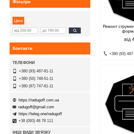
Фільтри
Ціна
Ремонт струме
форм
від 
Контакти
+380 (93) 487
+380 (93) 487-81-11
+380 (50) 748-51-11
+380 (97) 747-81-11
https://radugoff.com.ua
radugoff@gmail.com
https://teleg.one/radugoff
+38 (093) 48 78 111
ІНШІ ВИДИ ЗВ'ЯЗКУ