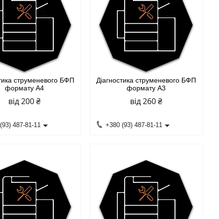
тика струменевого БФП
Діагностика струменевого БФП
формату А4
формату А3
від 200 ₴
від 260 ₴
(93) 487-81-11
+380 (93) 487-81-11