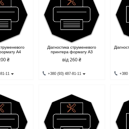
 струменевого
Діагностика струменевого
Діагнос
формату А4
принтера формату А3
200 ₴
від 260 ₴
-81-11
+380 (93) 487-81-11
+380 