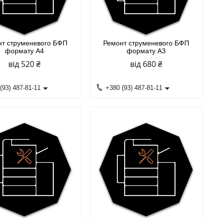
нт струменевого БФП
Ремонт струменевого БФП
формату А4
формату А3
від 520 ₴
від 680 ₴
(93) 487-81-11
+380 (93) 487-81-11