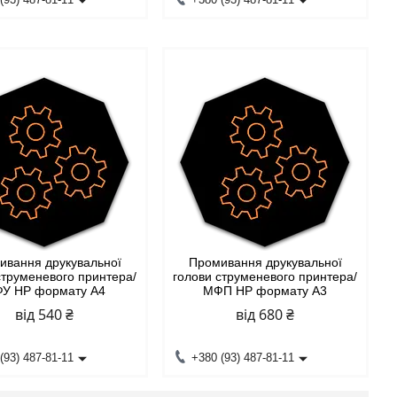
ивання друкувальної
Промивання друкувальної
струменевого принтера/
голови струменевого принтера/
У HP формату А4
МФП HP формату А3
від 540 ₴
від 680 ₴
(93) 487-81-11
+380 (93) 487-81-11