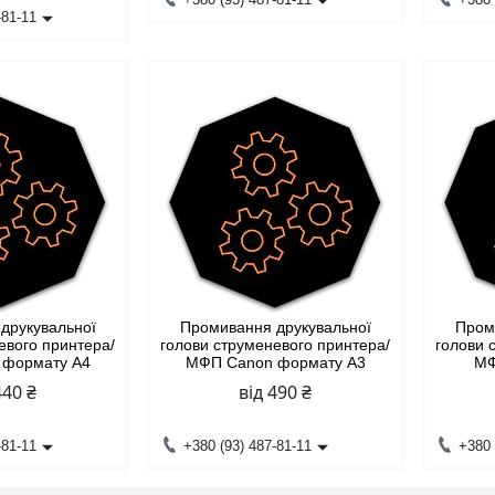
-81-11
друкувальної
Промивання друкувальної
Пром
евого принтера/
голови струменевого принтера/
голови 
 формату А4
МФП Canon формату А3
МФ
440 ₴
від 490 ₴
-81-11
+380 (93) 487-81-11
+380 