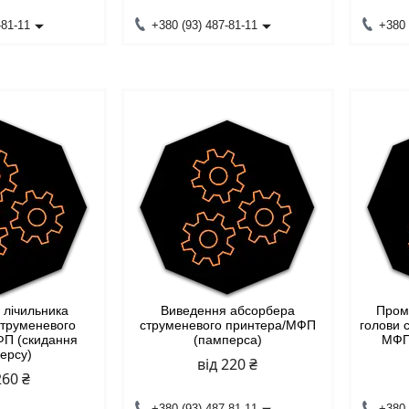
-81-11
+380 (93) 487-81-11
+380 
 лічильника
Виведення абсорбера
Пром
струменевого
струменевого принтера/МФП
голови 
ФП (скидання
(памперса)
МФП
ерсу)
від 220 ₴
260 ₴
+380 (93) 487-81-11
+380 