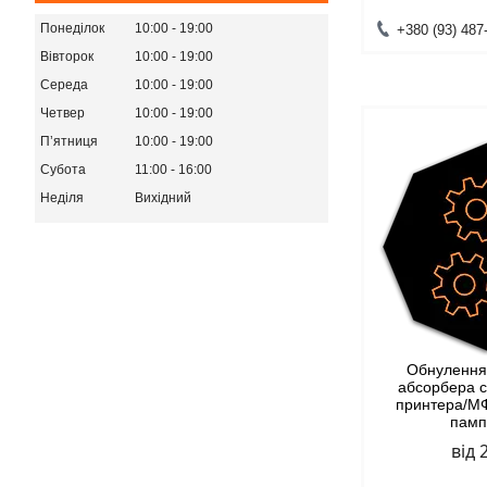
Понеділок
10:00
19:00
+380 (93) 487
Вівторок
10:00
19:00
Середа
10:00
19:00
Четвер
10:00
19:00
Пʼятниця
10:00
19:00
Субота
11:00
16:00
Неділя
Вихідний
Обнулення
абсорбера 
принтера/М
памп
від 