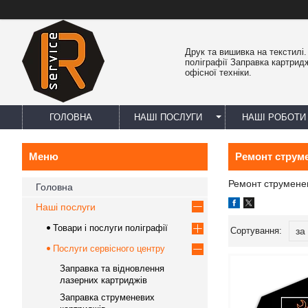
Друк та вишивка на текстилі
поліграфії Заправка картрид
офісної техніки.
ГОЛОВНА
НАШІ ПОСЛУГИ
НАШІ РОБОТИ
Ремонт струме
Ремонт струменев
Головна
Наші послуги
Товари і послуги поліграфії
Послуги сервісного центру
Заправка та відновлення
лазерних картриджів
Заправка струменевих