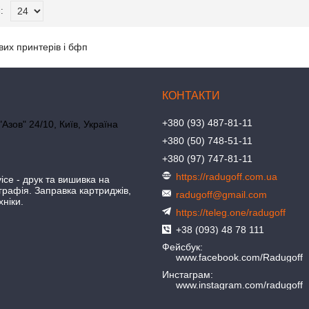
их принтерів і бфп
+380 (93) 487-81-11
"Азов" 24/10, Київ, Україна
+380 (50) 748-51-11
+380 (97) 747-81-11
https://radugoff.com.ua
ice - друк та вишивка на
іграфія. Заправка картриджів,
radugoff@gmail.com
хніки.
https://teleg.one/radugoff
+38 (093) 48 78 111
Фейсбук
www.facebook.com/Radugoff
Инстаграм
www.instagram.com/radugoff