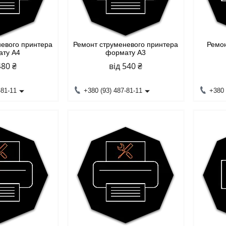
невого принтера
Ремонт струменевого принтера
Ремо
ату А4
формату А3
480 ₴
від 540 ₴
-81-11
+380 (93) 487-81-11
+380 