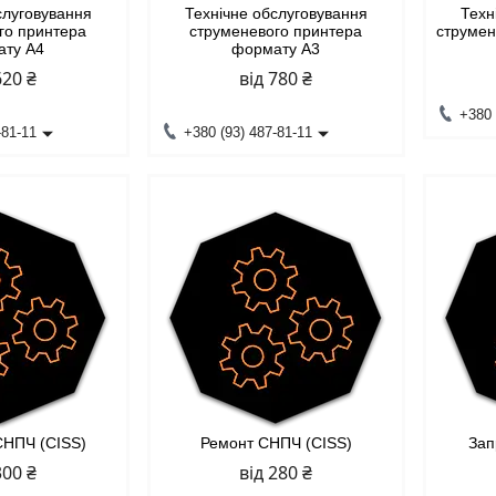
слуговування
Технічне обслуговування
Техн
го принтера
струменевого принтера
струме
ату А4
формату А3
620 ₴
від 780 ₴
+380 
-81-11
+380 (93) 487-81-11
СНПЧ (CISS)
Ремонт СНПЧ (CISS)
Зап
300 ₴
від 280 ₴