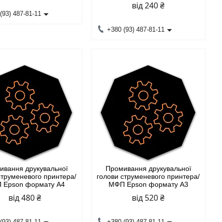
від 240 ₴
(93) 487-81-11
+380 (93) 487-81-11
ивання друкувальної
Промивання друкувальної
струменевого принтера/
голови струменевого принтера/
 Epson формату А4
МФП Epson формату А3
від 480 ₴
від 520 ₴
(93) 487-81-11
+380 (93) 487-81-11