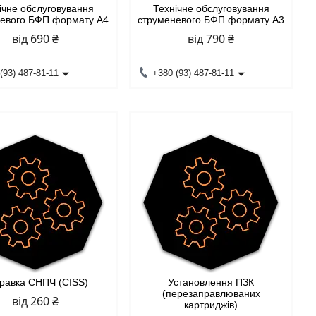
ічне обслуговування
Технічне обслуговування
невого БФП формату А4
струменевого БФП формату А3
від 690 ₴
від 790 ₴
(93) 487-81-11
+380 (93) 487-81-11
равка СНПЧ (CISS)
Установлення ПЗК
(перезаправлюваних
від 260 ₴
картриджів)