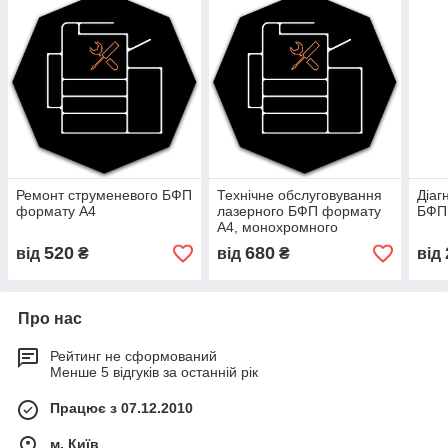
Ремонт струменевого БФП
Технічне обслуговування
Діаг
формату А4
лазерного БФП формату
БФП
А4, монохромного
520
680
від
₴
від
₴
від
Про нас
Рейтинг не сформований
Менше 5 відгуків за останній рік
Працює з 07.12.2010
м. Київ