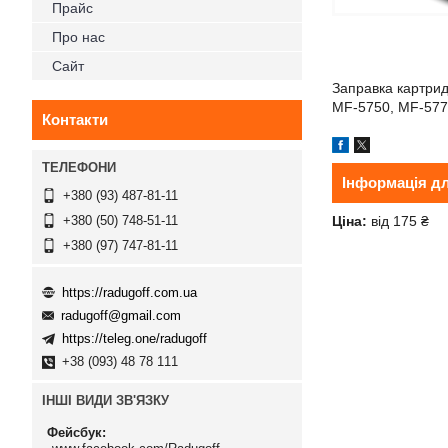
Прайс
Про нас
Сайт
Заправка картри
MF-5750, MF-57
Контакти
Інформація д
+380 (93) 487-81-11
Ціна:
від 175 ₴
+380 (50) 748-51-11
+380 (97) 747-81-11
https://radugoff.com.ua
radugoff@gmail.com
https://teleg.one/radugoff
+38 (093) 48 78 111
ІНШІ ВИДИ ЗВ'ЯЗКУ
Фейсбук