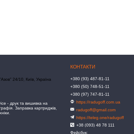
+380 (93) 487-81-11
"Азов" 24/10, Київ, Україна
+380 (50) 748-51-11
+380 (97) 747-81-11
https://radugoff.com.ua
ice - друк та вишивка на
іграфія. Заправка картриджів,
radugoff@gmail.com
хніки.
https://teleg.one/radugoff
+38 (093) 48 78 111
Фейсбук