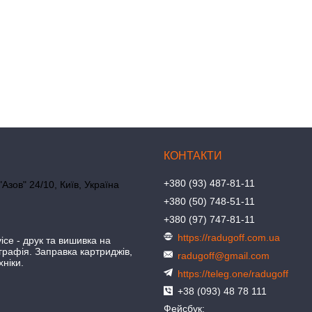
+380 (93) 487-81-11
"Азов" 24/10, Київ, Україна
+380 (50) 748-51-11
+380 (97) 747-81-11
https://radugoff.com.ua
ice - друк та вишивка на
іграфія. Заправка картриджів,
radugoff@gmail.com
хніки.
https://teleg.one/radugoff
+38 (093) 48 78 111
Фейсбук