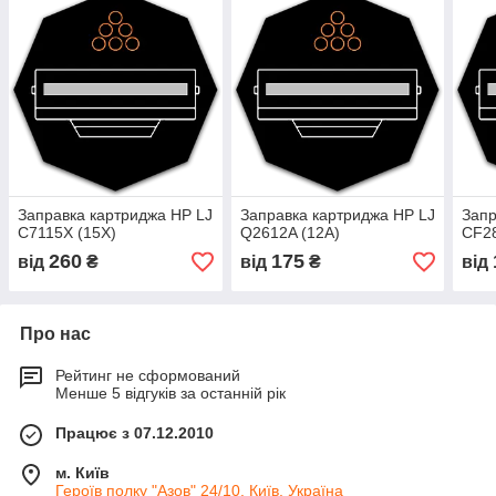
Заправка картриджа HP LJ
Заправка картриджа HP LJ
Запр
C7115X (15X)
Q2612A (12A)
CF28
260
175
від
₴
від
₴
від
Про нас
Рейтинг не сформований
Менше 5 відгуків за останній рік
Працює з 07.12.2010
м. Київ
Героїв полку "Азов" 24/10, Київ, Україна