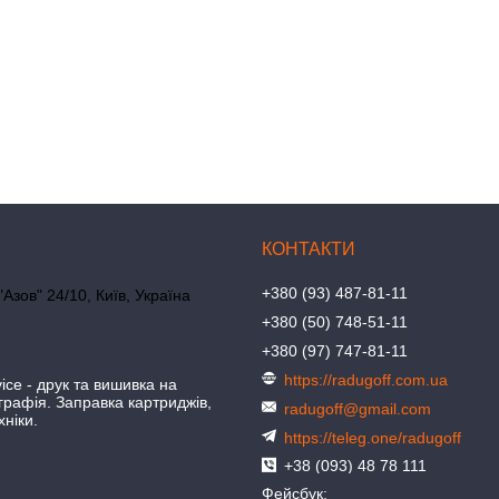
+380 (93) 487-81-11
"Азов" 24/10, Київ, Україна
+380 (50) 748-51-11
+380 (97) 747-81-11
https://radugoff.com.ua
ice - друк та вишивка на
іграфія. Заправка картриджів,
radugoff@gmail.com
хніки.
https://teleg.one/radugoff
+38 (093) 48 78 111
Фейсбук