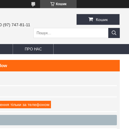
Кошик
Кошик
0 (97) 747-81-11
ПРО НАС
llow
ення тільки за телефоном