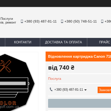
. Послуги
+380 (93) 487-81-11
+380 (50) 748-51-11
+38
жів, ремонт
КОНТАКТИ
ДОСТАВКА ТА ОПЛАТА
ПРАЙС
Відновлення картриджа Canon 718
від
740 ₴
Послуга
+380 (93) 487-81-11
Замовл