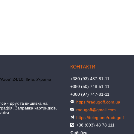
+380 (93) 487-81-11
"Азов" 24/10, Київ, Україна
+380 (50) 748-51-11
+380 (97) 747-81-11
https://radugoff.com.ua
ice - друк та вишивка на
іграфія. Заправка картриджів,
radugoff@gmail.com
хніки.
https://teleg.one/radugoff
+38 (093) 48 78 111
Фейсбук