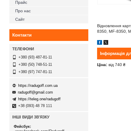
Прайс
Про нас
Сайт
Відновлення карт
8350, MF-8350, 
Контакти
Інформація д
+380 (93) 487-81-11
Ціна:
від 740 ₴
+380 (50) 748-51-11
+380 (97) 747-81-11
https://radugoff.com.ua
radugoff@gmail.com
https://teleg.one/radugoff
+38 (093) 48 78 111
ІНШІ ВИДИ ЗВ'ЯЗКУ
Фейсбук